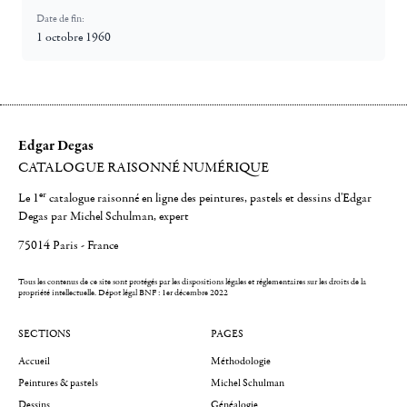
Date de fin:
1 octobre 1960
Edgar Degas
CATALOGUE RAISONNÉ NUMÉRIQUE
er
Le 1
catalogue raisonné en ligne des peintures, pastels et dessins d'Edgar
Degas par Michel Schulman, expert
75014 Paris - France
Tous les contenus de ce site sont protégés par les dispositions légales et réglementaires sur les droits de la
propriété intellectuelle.
Dépot légal BNF : 1er décembre 2022
SECTIONS
PAGES
Accueil
Méthodologie
Peintures & pastels
Michel Schulman
Dessins
Généalogie