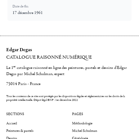
Date de fin:
17 décembre 1961
Edgar Degas
CATALOGUE RAISONNÉ NUMÉRIQUE
er
Le 1
catalogue raisonné en ligne des peintures, pastels et dessins d'Edgar
Degas par Michel Schulman, expert
75014 Paris - France
Tous les contenus de ce site sont protégés par les dispositions légales et réglementaires sur les droits de la
propriété intellectuelle.
Dépot légal BNF : 1er décembre 2022
SECTIONS
PAGES
Accueil
Méthodologie
Peintures & pastels
Michel Schulman
Dessins
Généalogie