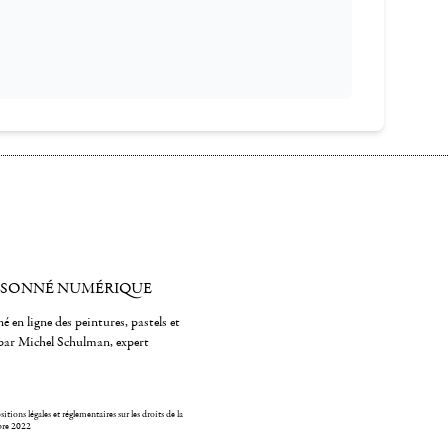
ISONNÉ NUMÉRIQUE
é en ligne des peintures, pastels et
par Michel Schulman, expert
itions légales et réglementaires sur les droits de la
bre 2022