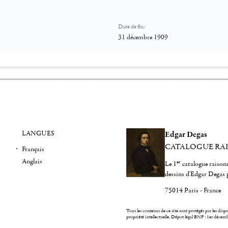
Date de fin:
31 décembre 1909
LANGUES
Edgar Degas
CATALOGUE RA
Français
Anglais
er
Le 1
catalogue raisonn
dessins d'Edgar Degas 
75014 Paris - France
Tous les contenus de ce site sont protégés par les dispos
propriété intellectuelle.
Dépot légal BNF : 1er décem