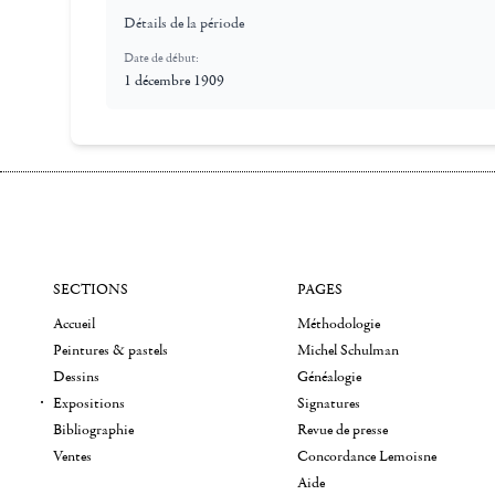
Détails de la période
Date de début:
1 décembre 1909
SECTIONS
PAGES
Accueil
Méthodologie
Peintures & pastels
Michel Schulman
Dessins
Généalogie
Expositions
Signatures
Bibliographie
Revue de presse
Ventes
Concordance Lemoisne
Aide