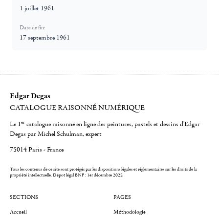
1 juillet 1961
Date de fin:
17 septembre 1961
Edgar Degas
CATALOGUE RAISONNÉ NUMÉRIQUE
er
Le 1
catalogue raisonné en ligne des peintures, pastels et dessins d'Edgar
Degas par Michel Schulman, expert
75014 Paris - France
Tous les contenus de ce site sont protégés par les dispositions légales et réglementaires sur les droits de la
propriété intellectuelle.
Dépot légal BNF : 1er décembre 2022
SECTIONS
PAGES
Accueil
Méthodologie