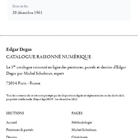
Date de fin:
30 décembre 1961
Edgar Degas
CATALOGUE RAISONNÉ NUMÉRIQUE
er
Le 1
catalogue raisonné en ligne des peintures, pastels et dessins d'Edgar
Degas par Michel Schulman, expert
75014 Paris - France
Tous les contenus de ce site sont protégés par les dispositions légales et réglementaires sur les droits de la
propriété intellectuelle.
Dépot légal BNF : 1er décembre 2022
SECTIONS
PAGES
Accueil
Méthodologie
Peintures & pastels
Michel Schulman
Dessins
Généalogie