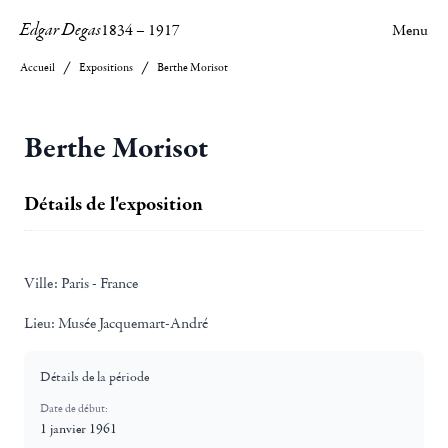
Edgar Degas
1834
–
1917
Menu
Accueil
Expositions
Berthe Morisot
Berthe Morisot
Détails de l'exposition
Ville:
Paris - France
Lieu:
Musée Jacquemart-André
Détails de la période
Date de début:
1 janvier 1961