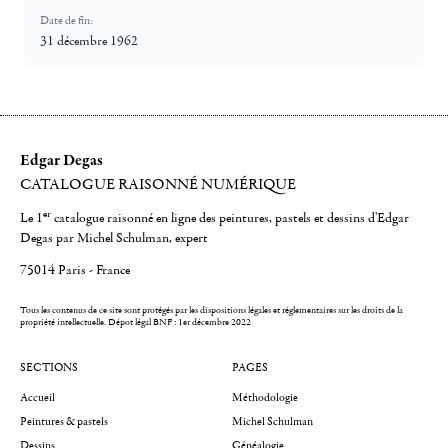
Date de fin:
31 décembre 1962
Edgar Degas
CATALOGUE RAISONNÉ NUMÉRIQUE
er
Le 1
catalogue raisonné en ligne des peintures, pastels et dessins d'Edgar
Degas par Michel Schulman, expert
75014 Paris - France
Tous les contenus de ce site sont protégés par les dispositions légales et réglementaires sur les droits de la
propriété intellectuelle.
Dépot légal BNF : 1er décembre 2022
SECTIONS
PAGES
Accueil
Méthodologie
Peintures & pastels
Michel Schulman
Dessins
Généalogie