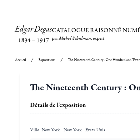
Edgar Degas
CATALOGUE RAISONNÉ NUM
par
Michel Schulman
, expert
1834
–
1917
Accueil
Expositions
The Nineteenth Century : One Hundred and Twen
The Nineteenth Century : O
Détails de l'exposition
Ville:
New York - New York - Etats-Unis