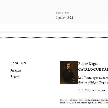
Date de fin:
1 juillet 1962
LANGUES
Edgar Degas
CATALOGUE RA
Français
Anglais
er
Le 1
catalogue raisonn
dessins d'Edgar Degas 
75014 Paris - France
Tous les contenus de ce site sont protégés par les dispos
propriété intellectuelle.
Dépot légal BNF : 1er décem