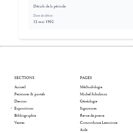
Détails de la période
Date de début:
15 mai 1962
SECTIONS
PAGES
Accueil
Méthodologie
Peintures & pastels
Michel Schulman
Dessins
Généalogie
Expositions
Signatures
Bibliographie
Revue de presse
Ventes
Concordance Lemoisne
Aide