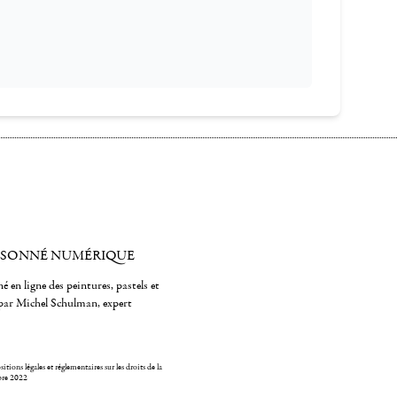
ISONNÉ NUMÉRIQUE
é en ligne des peintures, pastels et
par Michel Schulman, expert
itions légales et réglementaires sur les droits de la
bre 2022