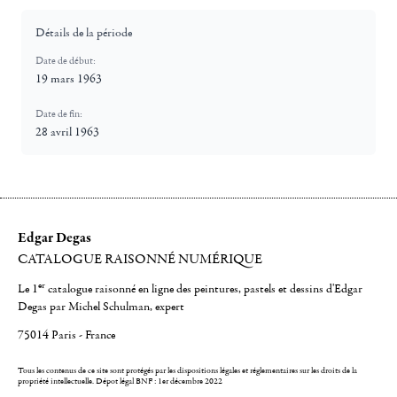
Détails de la période
Date de début:
19 mars 1963
Date de fin:
28 avril 1963
Edgar Degas
CATALOGUE RAISONNÉ NUMÉRIQUE
er
Le 1
catalogue raisonné en ligne des peintures, pastels et dessins d'Edgar
Degas par Michel Schulman, expert
75014 Paris - France
Tous les contenus de ce site sont protégés par les dispositions légales et réglementaires sur les droits de la
propriété intellectuelle.
Dépot légal BNF : 1er décembre 2022