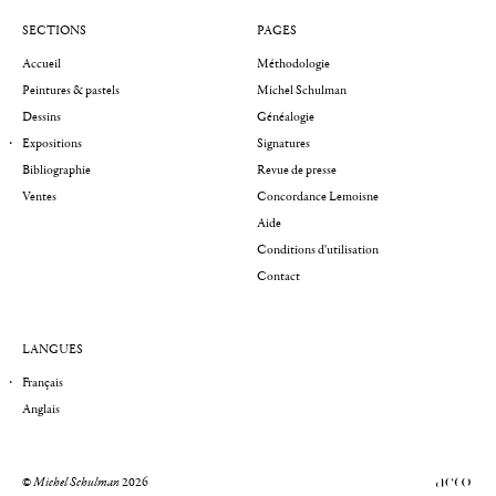
SECTIONS
PAGES
Accueil
Méthodologie
Peintures & pastels
Michel Schulman
Dessins
Généalogie
Expositions
Signatures
Bibliographie
Revue de presse
Ventes
Concordance Lemoisne
Aide
Conditions d'utilisation
Contact
LANGUES
Français
Anglais
©
Michel Schulman
2026