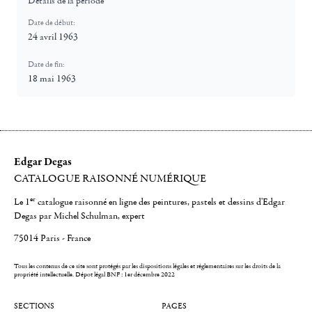
Détails de la période
Date de début:
24 avril 1963
Date de fin:
18 mai 1963
Edgar Degas
CATALOGUE RAISONNÉ NUMÉRIQUE
er
Le 1
catalogue raisonné en ligne des peintures, pastels et dessins d'Edgar
Degas par Michel Schulman, expert
75014 Paris - France
Tous les contenus de ce site sont protégés par les dispositions légales et réglementaires sur les droits de la
propriété intellectuelle.
Dépot légal BNF : 1er décembre 2022
SECTIONS
PAGES