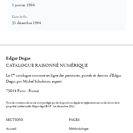
1 janvier 1964
Date de fin:
31 décembre 1964
Edgar Degas
CATALOGUE RAISONNÉ NUMÉRIQUE
er
Le 1
catalogue raisonné en ligne des peintures, pastels et dessins d'Edgar
Degas par Michel Schulman, expert
75014 Paris - France
Tous les contenus de ce site sont protégés par les dispositions légales et réglementaires sur les droits de la
propriété intellectuelle.
Dépot légal BNF : 1er décembre 2022
SECTIONS
PAGES
Accueil
Méthodologie