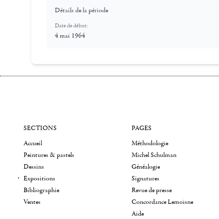
Détails de la période
Date de début:
4 mai 1964
SECTIONS
PAGES
Accueil
Méthodologie
Peintures & pastels
Michel Schulman
Dessins
Généalogie
Expositions
Signatures
Bibliographie
Revue de presse
Ventes
Concordance Lemoisne
Aide