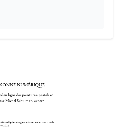
ISONNÉ NUMÉRIQUE
é en ligne des peintures, pastels et
par Michel Schulman, expert
itions légales et réglementaires sur les droits de la
bre 2022