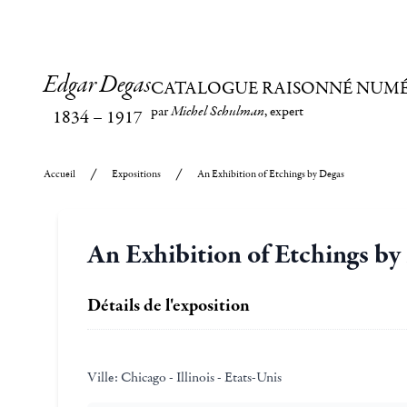
Edgar Degas
CATALOGUE RAISONNÉ NUM
par
Michel Schulman
, expert
1834
–
1917
Accueil
Expositions
An Exhibition of Etchings by Degas
An Exhibition of Etchings by
Détails de l'exposition
Ville:
Chicago - Illinois - Etats-Unis