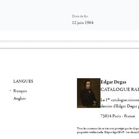
Date de fin:
12 juin 1964
LANGUES
Edgar Degas
CATALOGUE RA
Français
Anglais
er
Le 1
catalogue raisonn
dessins d'Edgar Degas 
75014 Paris - France
Tous les contenus de ce site sont protégés par les dispos
propriété intellectuelle.
Dépot légal BNF : 1er décem