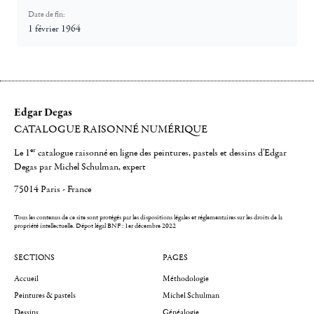
Date de fin:
1 février 1964
Edgar Degas
CATALOGUE RAISONNÉ NUMÉRIQUE
er
Le 1
catalogue raisonné en ligne des peintures, pastels et dessins d'Edgar
Degas par Michel Schulman, expert
75014 Paris - France
Tous les contenus de ce site sont protégés par les dispositions légales et réglementaires sur les droits de la
propriété intellectuelle.
Dépot légal BNF : 1er décembre 2022
SECTIONS
PAGES
Accueil
Méthodologie
Peintures & pastels
Michel Schulman
Dessins
Généalogie