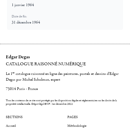
1 janvier 1964
Date de fin:
31 décembre 1964
Edgar Degas
CATALOGUE RAISONNÉ NUMÉRIQUE
er
Le 1
catalogue raisonné en ligne des peintures, pastels et dessins d'Edgar
Degas par Michel Schulman, expert
75014 Paris - France
Tous les contenus de ce site sont protégés par les dispositions légales et réglementaires sur les droits de la
propriété intellectuelle.
Dépot légal BNF : 1er décembre 2022
SECTIONS
PAGES
Accueil
Méthodologie