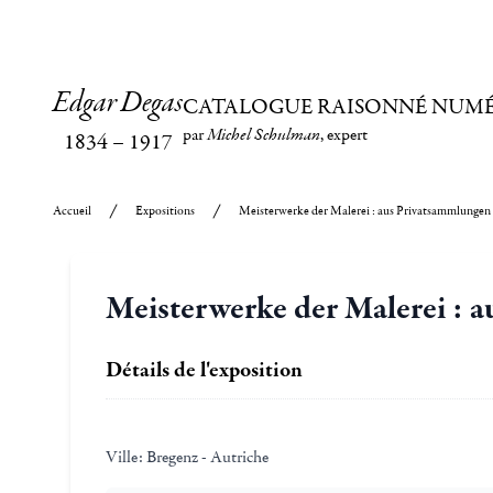
Edgar Degas
CATALOGUE RAISONNÉ NUM
par
Michel Schulman
, expert
1834
–
1917
Accueil
Expositions
Meisterwerke der Malerei : aus Privatsammlungen
Meisterwerke der Malerei : 
Détails de l'exposition
Ville:
Bregenz - Autriche