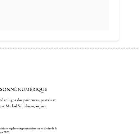
ISONNÉ NUMÉRIQUE
é en ligne des peintures, pastels et
par Michel Schulman, expert
itions légales et réglementaires sur les droits de la
bre 2022