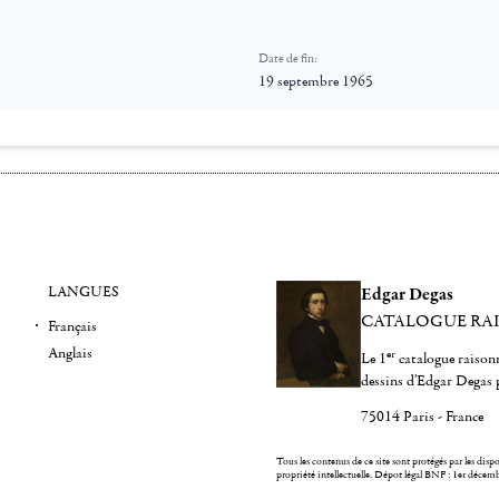
Date de fin:
19 septembre 1965
LANGUES
Edgar Degas
CATALOGUE RA
Français
Anglais
er
Le 1
catalogue raisonn
dessins d'Edgar Degas 
75014 Paris - France
Tous les contenus de ce site sont protégés par les dispos
propriété intellectuelle.
Dépot légal BNF : 1er décem