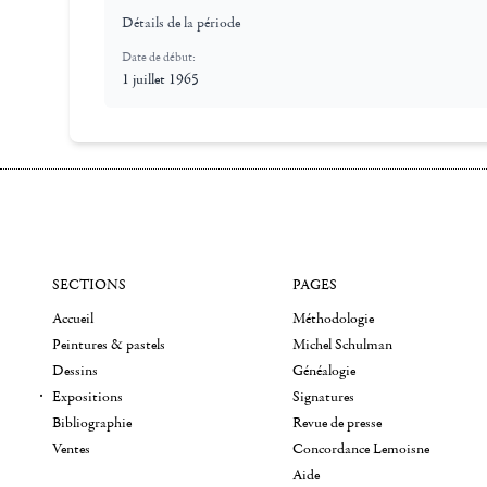
Détails de la période
Date de début:
1 juillet 1965
SECTIONS
PAGES
Accueil
Méthodologie
Peintures & pastels
Michel Schulman
Dessins
Généalogie
Expositions
Signatures
Bibliographie
Revue de presse
Ventes
Concordance Lemoisne
Aide