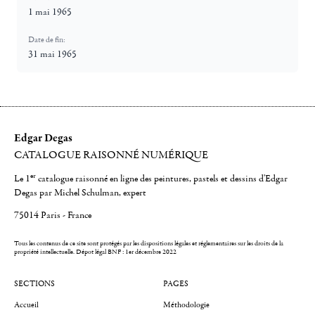
1 mai 1965
Date de fin:
31 mai 1965
Edgar Degas
CATALOGUE RAISONNÉ NUMÉRIQUE
er
Le 1
catalogue raisonné en ligne des peintures, pastels et dessins d'Edgar
Degas par Michel Schulman, expert
75014 Paris - France
Tous les contenus de ce site sont protégés par les dispositions légales et réglementaires sur les droits de la
propriété intellectuelle.
Dépot légal BNF : 1er décembre 2022
SECTIONS
PAGES
Accueil
Méthodologie