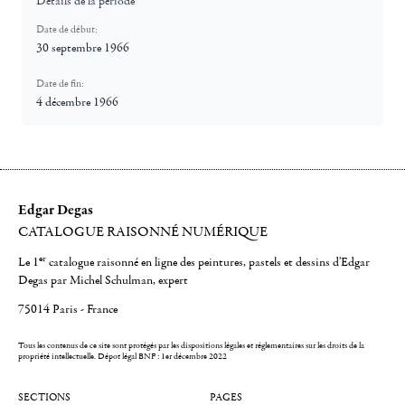
Détails de la période
Date de début:
30 septembre 1966
Date de fin:
4 décembre 1966
Edgar Degas
CATALOGUE RAISONNÉ NUMÉRIQUE
er
Le 1
catalogue raisonné en ligne des peintures, pastels et dessins d'Edgar
Degas par Michel Schulman, expert
75014 Paris - France
Tous les contenus de ce site sont protégés par les dispositions légales et réglementaires sur les droits de la
propriété intellectuelle.
Dépot légal BNF : 1er décembre 2022
SECTIONS
PAGES