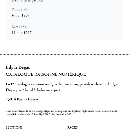
Détails de la période
Date de début:
4 mai 1967
Date de fin:
11 juin 1967
Edgar Degas
CATALOGUE RAISONNÉ NUMÉRIQUE
er
Le 1
catalogue raisonné en ligne des peintures, pastels et dessins d'Edgar
Degas par Michel Schulman, expert
75014 Paris - France
Tous les contenus de ce site sont protégés par les dispositions légales et réglementaires sur les droits de la
propriété intellectuelle.
Dépot légal BNF : 1er décembre 2022
SECTIONS
PAGES