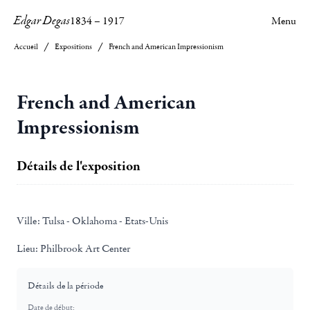
Edgar Degas
1834
–
1917
Menu
Accueil
Expositions
French and American Impressionism
French and American
Impressionism
Détails de l'exposition
Ville:
Tulsa - Oklahoma - Etats-Unis
Lieu:
Philbrook Art Center
Détails de la période
Date de début: