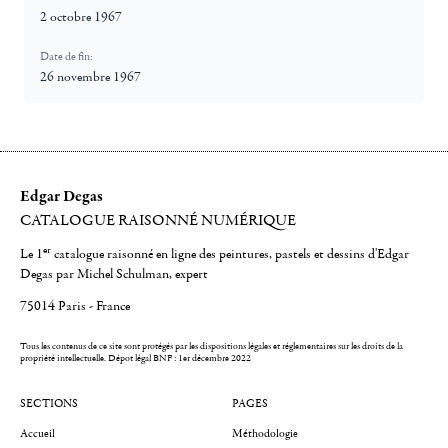
2 octobre 1967
Date de fin:
26 novembre 1967
Edgar Degas
CATALOGUE RAISONNÉ NUMÉRIQUE
er
Le 1
catalogue raisonné en ligne des peintures, pastels et dessins d'Edgar
Degas par Michel Schulman, expert
75014 Paris - France
Tous les contenus de ce site sont protégés par les dispositions légales et réglementaires sur les droits de la
propriété intellectuelle.
Dépot légal BNF : 1er décembre 2022
SECTIONS
PAGES
Accueil
Méthodologie