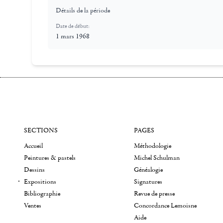
Détails de la période
Date de début:
1 mars 1968
SECTIONS
PAGES
Accueil
Méthodologie
Peintures & pastels
Michel Schulman
Dessins
Généalogie
Expositions
Signatures
Bibliographie
Revue de presse
Ventes
Concordance Lemoisne
Aide