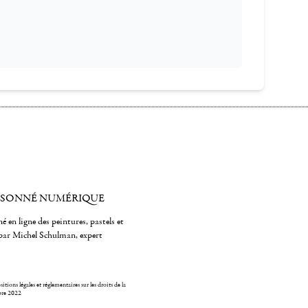
ISONNÉ NUMÉRIQUE
é en ligne des peintures, pastels et
par Michel Schulman, expert
itions légales et réglementaires sur les droits de la
bre 2022