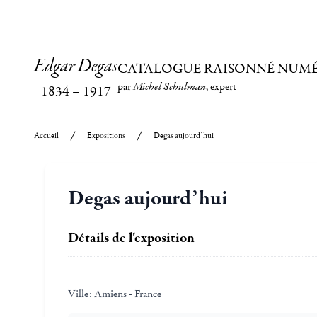
Edgar Degas
CATALOGUE RAISONNÉ NUM
par
Michel Schulman
, expert
1834
–
1917
Accueil
Expositions
Degas aujourd’hui
Degas aujourd’hui
Détails de l'exposition
Ville:
Amiens - France