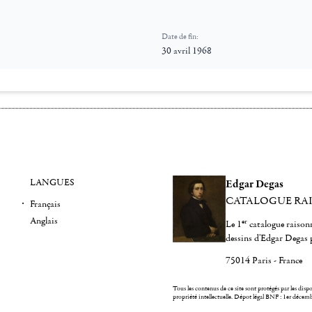
Date de fin:
30 avril 1968
LANGUES
Edgar Degas
CATALOGUE RA
Français
Anglais
er
Le 1
catalogue raisonn
dessins d'Edgar Degas 
75014 Paris - France
Tous les contenus de ce site sont protégés par les dispos
propriété intellectuelle.
Dépot légal BNF : 1er décem