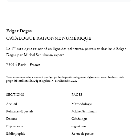
Edgar Degas
CATALOGUE RAISONNÉ NUMÉRIQUE
er
Le 1
catalogue raisonné en ligne des peintures, pastels et dessins d'Edgar
Degas par Michel Schulman, expert
75014 Paris - France
Tous les contenus de ce site sont protégés par les dispositions légales et réglementaires sur les droits de la
propriété intellectuelle.
Dépot légal BNF : 1er décembre 2022
SECTIONS
PAGES
Accueil
Méthodologie
Peintures & pastels
Michel Schulman
Dessins
Généalogie
Expositions
Signatures
Bibliographie
Revue de presse