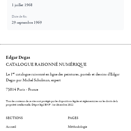
1 juillet 1968
Date de fin:
29 septembre 1969
Edgar Degas
CATALOGUE RAISONNÉ NUMÉRIQUE
er
Le 1
catalogue raisonné en ligne des peintures, pastels et dessins d'Edgar
Degas par Michel Schulman, expert
75014 Paris - France
Tous les contenus de ce site sont protégés par les dispositions légales et réglementaires sur les droits de la
propriété intellectuelle.
Dépot légal BNF : 1er décembre 2022
SECTIONS
PAGES
Accueil
Méthodologie