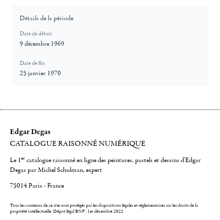
Détails de la période
Date de début:
9 décembre 1969
Date de fin:
25 janvier 1970
Edgar Degas
CATALOGUE RAISONNÉ NUMÉRIQUE
er
Le 1
catalogue raisonné en ligne des peintures, pastels et dessins d'Edgar
Degas par Michel Schulman, expert
75014 Paris - France
Tous les contenus de ce site sont protégés par les dispositions légales et réglementaires sur les droits de la
propriété intellectuelle.
Dépot légal BNF : 1er décembre 2022