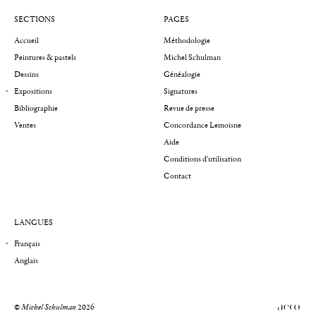
SECTIONS
PAGES
Accueil
Méthodologie
Peintures & pastels
Michel Schulman
Dessins
Généalogie
Expositions
Signatures
Bibliographie
Revue de presse
Ventes
Concordance Lemoisne
Aide
Conditions d'utilisation
Contact
LANGUES
Français
Anglais
©
Michel Schulman
2026