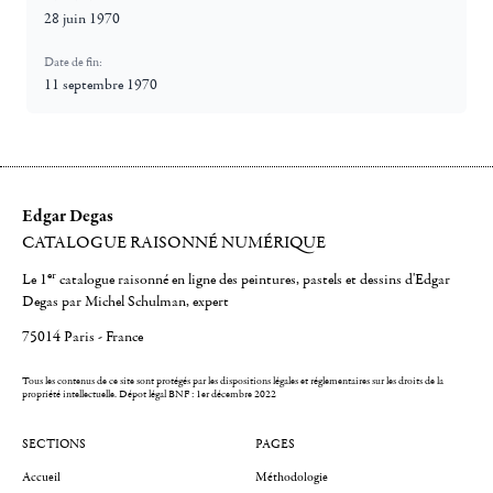
28 juin 1970
Date de fin:
11 septembre 1970
Edgar Degas
CATALOGUE RAISONNÉ NUMÉRIQUE
er
Le 1
catalogue raisonné en ligne des peintures, pastels et dessins d'Edgar
Degas par Michel Schulman, expert
75014 Paris - France
Tous les contenus de ce site sont protégés par les dispositions légales et réglementaires sur les droits de la
propriété intellectuelle.
Dépot légal BNF : 1er décembre 2022
SECTIONS
PAGES
Accueil
Méthodologie