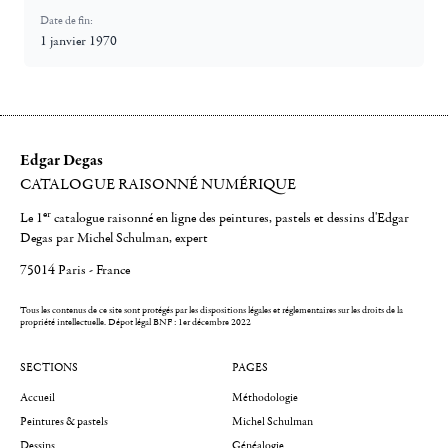
Date de fin:
1 janvier 1970
Edgar Degas
CATALOGUE RAISONNÉ NUMÉRIQUE
er
Le 1
catalogue raisonné en ligne des peintures, pastels et dessins d'Edgar
Degas par Michel Schulman, expert
75014 Paris - France
Tous les contenus de ce site sont protégés par les dispositions légales et réglementaires sur les droits de la
propriété intellectuelle.
Dépot légal BNF : 1er décembre 2022
SECTIONS
PAGES
Accueil
Méthodologie
Peintures & pastels
Michel Schulman
Dessins
Généalogie