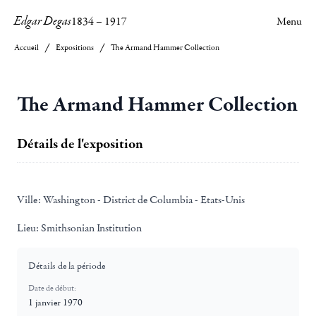
Edgar Degas
1834
–
1917
Menu
Accueil
Expositions
The Armand Hammer Collection
The Armand Hammer Collection
Détails de l'exposition
Ville:
Washington - District de Columbia - Etats-Unis
Lieu:
Smithsonian Institution
Détails de la période
Date de début:
1 janvier 1970