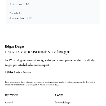
1 octobre 1912
Date de fin:
8 novembre 1912
Edgar Degas
CATALOGUE RAISONNÉ NUMÉRIQUE
er
Le 1
catalogue raisonné en ligne des peintures, pastels et dessins d'Edgar
Degas par Michel Schulman, expert
75014 Paris - France
Tous les contenus de ce site sont protégés par les dispositions légales et réglementaires sur les droits de la
propriété intellectuelle.
Dépot légal BNF : 1er décembre 2022
SECTIONS
PAGES
Accueil
Méthodologie