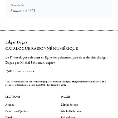
Date de fin:
3 novembre 1975
Edgar Degas
CATALOGUE RAISONNÉ NUMÉRIQUE
er
Le 1
catalogue raisonné en ligne des peintures, pastels et dessins d'Edgar
Degas par Michel Schulman, expert
75014 Paris - France
Tous les contenus de ce site sont protégés par les dispositions légales et réglementaires sur les droits de la
propriété intellectuelle.
Dépot légal BNF : 1er décembre 2022
SECTIONS
PAGES
Accueil
Méthodologie
Peintures & pastels
Michel Schulman
Dessins
Généalogie