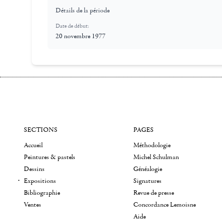
Détails de la période
Date de début:
20 novembre 1977
SECTIONS
PAGES
Accueil
Méthodologie
Peintures & pastels
Michel Schulman
Dessins
Généalogie
Expositions
Signatures
Bibliographie
Revue de presse
Ventes
Concordance Lemoisne
Aide