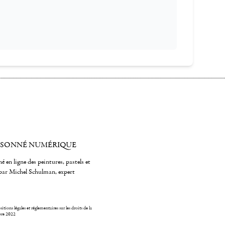
ISONNÉ NUMÉRIQUE
é en ligne des peintures, pastels et
par Michel Schulman, expert
itions légales et réglementaires sur les droits de la
bre 2022