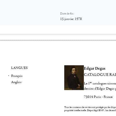
Date de fin:
15 janvier 1978
LANGUES
Edgar Degas
CATALOGUE RA
Français
Anglais
er
Le 1
catalogue raisonn
dessins d'Edgar Degas 
75014 Paris - France
Tous les contenus de ce site sont protégés par les dispos
propriété intellectuelle.
Dépot légal BNF : 1er décem