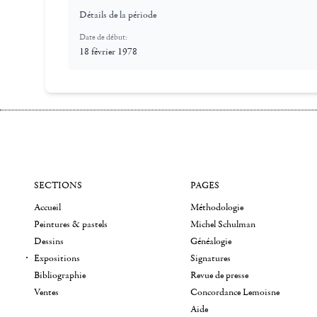
Détails de la période
Date de début:
18 février 1978
SECTIONS
PAGES
Accueil
Méthodologie
Peintures & pastels
Michel Schulman
Dessins
Généalogie
Expositions
Signatures
Bibliographie
Revue de presse
Ventes
Concordance Lemoisne
Aide