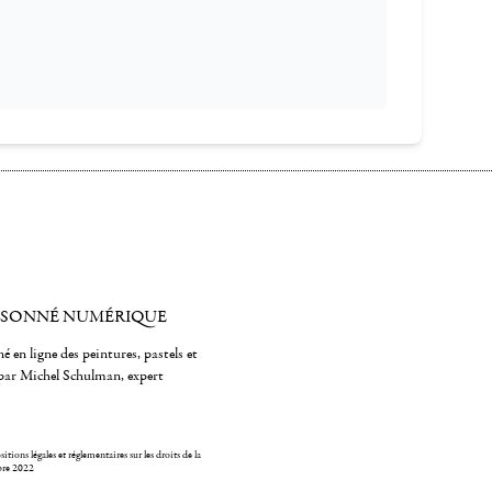
ISONNÉ NUMÉRIQUE
é en ligne des peintures, pastels et
par Michel Schulman, expert
itions légales et réglementaires sur les droits de la
bre 2022