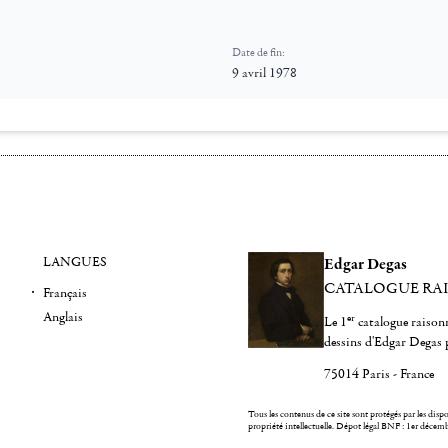
Date de fin:
9 avril 1978
LANGUES
Edgar Degas
CATALOGUE RA
Français
Anglais
er
Le 1
catalogue raisonn
dessins d'Edgar Degas 
75014 Paris - France
Tous les contenus de ce site sont protégés par les dispos
propriété intellectuelle.
Dépot légal BNF : 1er décem