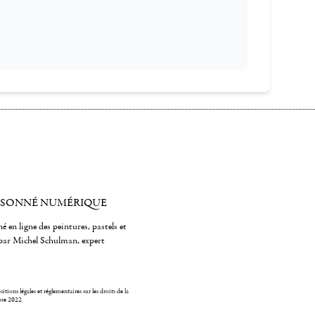
ISONNÉ NUMÉRIQUE
é en ligne des peintures, pastels et
par Michel Schulman, expert
itions légales et réglementaires sur les droits de la
bre 2022