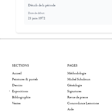
Détails de la période
Date de début:
21 juin 1972
SECTIONS
PAGES
Accueil
Méthodologie
Peintures & pastels
Michel Schulman
Dessins
Généalogie
Expositions
Signatures
Bibliographie
Revue de presse
Ventes
Concordance Lemoisne
Aide