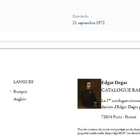
Date de fin:
21 septembre 1972
LANGUES
Edgar Degas
CATALOGUE RA
Français
Anglais
er
Le 1
catalogue raisonn
dessins d'Edgar Degas 
75014 Paris - France
Tous les contenus de ce site sont protégés par les dispos
propriété intellectuelle.
Dépot légal BNF : 1er décem