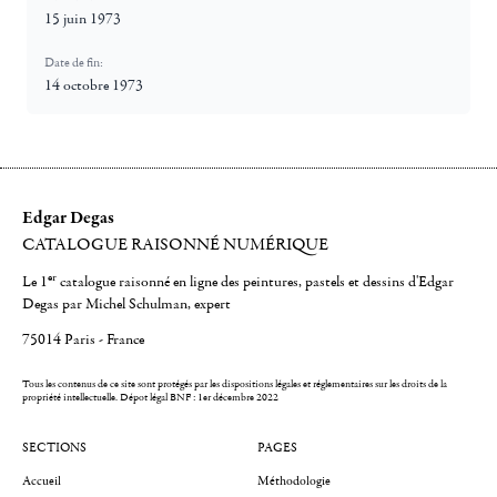
15 juin 1973
Date de fin:
14 octobre 1973
Edgar Degas
CATALOGUE RAISONNÉ NUMÉRIQUE
er
Le 1
catalogue raisonné en ligne des peintures, pastels et dessins d'Edgar
Degas par Michel Schulman, expert
75014 Paris - France
Tous les contenus de ce site sont protégés par les dispositions légales et réglementaires sur les droits de la
propriété intellectuelle.
Dépot légal BNF : 1er décembre 2022
SECTIONS
PAGES
Accueil
Méthodologie