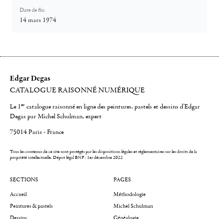
Date de fin:
14 mars 1974
Edgar Degas
CATALOGUE RAISONNÉ NUMÉRIQUE
er
Le 1
catalogue raisonné en ligne des peintures, pastels et dessins d'Edgar
Degas par Michel Schulman, expert
75014 Paris - France
Tous les contenus de ce site sont protégés par les dispositions légales et réglementaires sur les droits de la
propriété intellectuelle.
Dépot légal BNF : 1er décembre 2022
SECTIONS
PAGES
Accueil
Méthodologie
Peintures & pastels
Michel Schulman
Dessins
Généalogie