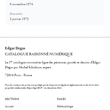
6 novembre 1974
Date de fin:
5 janvier 1975
Edgar Degas
CATALOGUE RAISONNÉ NUMÉRIQUE
er
Le 1
catalogue raisonné en ligne des peintures, pastels et dessins d'Edgar
Degas par Michel Schulman, expert
75014 Paris - France
Tous les contenus de ce site sont protégés par les dispositions légales et réglementaires sur les droits de la
propriété intellectuelle.
Dépot légal BNF : 1er décembre 2022
SECTIONS
PAGES
Accueil
Méthodologie