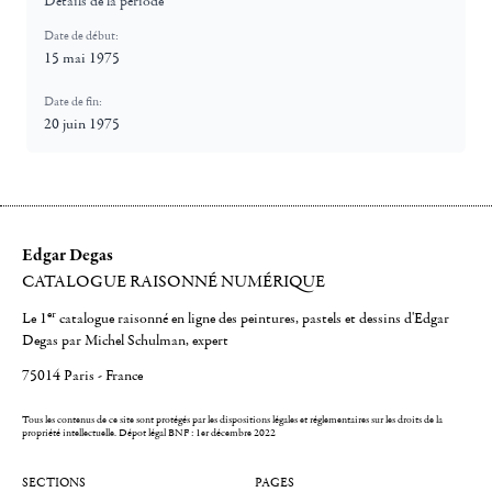
Détails de la période
Date de début:
15 mai 1975
Date de fin:
20 juin 1975
Edgar Degas
CATALOGUE RAISONNÉ NUMÉRIQUE
er
Le 1
catalogue raisonné en ligne des peintures, pastels et dessins d'Edgar
Degas par Michel Schulman, expert
75014 Paris - France
Tous les contenus de ce site sont protégés par les dispositions légales et réglementaires sur les droits de la
propriété intellectuelle.
Dépot légal BNF : 1er décembre 2022
SECTIONS
PAGES