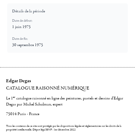
Détails de la période
Date de début:
1 juin 1975
Date de fin:
30 septembre 1975
Edgar Degas
CATALOGUE RAISONNÉ NUMÉRIQUE
er
Le 1
catalogue raisonné en ligne des peintures, pastels et dessins d'Edgar
Degas par Michel Schulman, expert
75014 Paris - France
Tous les contenus de ce site sont protégés par les dispositions légales et réglementaires sur les droits de la
propriété intellectuelle.
Dépot légal BNF : 1er décembre 2022