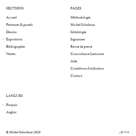
SECTIONS
PAGES
Accueil
Méthodologie
Peintures & pastels
Michel Schulman
Dessins
Généalogie
Expositions
Signatures
Bibliographie
Revue de presse
Ventes
Concordance Lemoisne
Aide
Conditions d'utilisation
Contact
LANGUES
Français
Anglais
©
Michel Schulman
2026