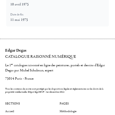
10 avril 1975
Date de fin:
11 mai 1975
Edgar Degas
CATALOGUE RAISONNÉ NUMÉRIQUE
er
Le 1
catalogue raisonné en ligne des peintures, pastels et dessins d'Edgar
Degas par Michel Schulman, expert
75014 Paris - France
Tous les contenus de ce site sont protégés par les dispositions légales et réglementaires sur les droits de la
propriété intellectuelle.
Dépot légal BNF : 1er décembre 2022
SECTIONS
PAGES
Accueil
Méthodologie