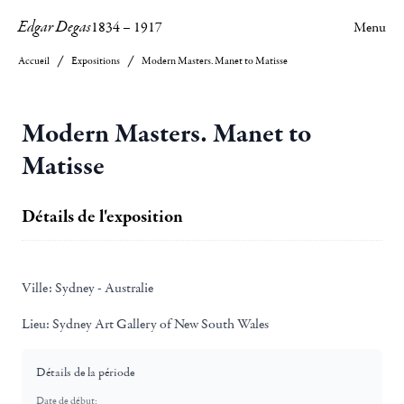
Edgar Degas
1834
–
1917
Menu
Accueil
Expositions
Modern Masters. Manet to Matisse
Modern Masters. Manet to
Matisse
Détails de l'exposition
Ville:
Sydney - Australie
Lieu:
Sydney Art Gallery of New South Wales
Détails de la période
Date de début: