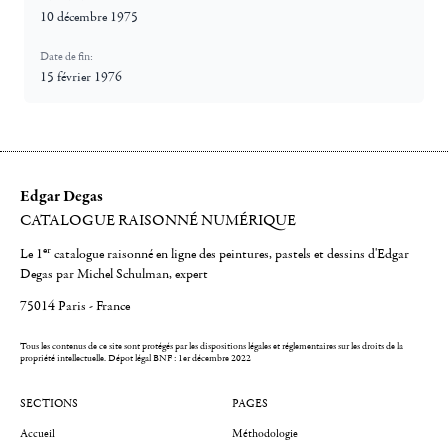
10 décembre 1975
Date de fin:
15 février 1976
Edgar Degas
CATALOGUE RAISONNÉ NUMÉRIQUE
er
Le 1
catalogue raisonné en ligne des peintures, pastels et dessins d'Edgar
Degas par Michel Schulman, expert
75014 Paris - France
Tous les contenus de ce site sont protégés par les dispositions légales et réglementaires sur les droits de la
propriété intellectuelle.
Dépot légal BNF : 1er décembre 2022
SECTIONS
PAGES
Accueil
Méthodologie