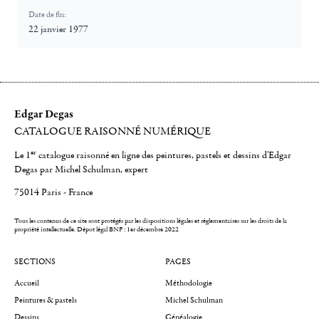
Date de fin:
22 janvier 1977
Edgar Degas
CATALOGUE RAISONNÉ NUMÉRIQUE
er
Le 1
catalogue raisonné en ligne des peintures, pastels et dessins d'Edgar
Degas par Michel Schulman, expert
75014 Paris - France
Tous les contenus de ce site sont protégés par les dispositions légales et réglementaires sur les droits de la
propriété intellectuelle.
Dépot légal BNF : 1er décembre 2022
SECTIONS
PAGES
Accueil
Méthodologie
Peintures & pastels
Michel Schulman
Dessins
Généalogie