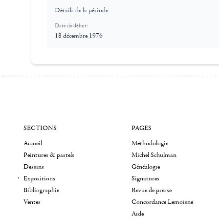
Détails de la période
Date de début:
18 décembre 1976
SECTIONS
PAGES
Accueil
Méthodologie
Peintures & pastels
Michel Schulman
Dessins
Généalogie
Expositions
Signatures
Bibliographie
Revue de presse
Ventes
Concordance Lemoisne
Aide