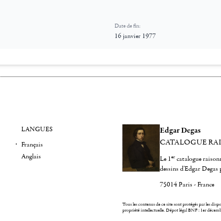
Date de fin:
16 janvier 1977
LANGUES
Edgar Degas
CATALOGUE RA
Français
Anglais
er
Le 1
catalogue raisonn
dessins d'Edgar Degas 
75014 Paris - France
Tous les contenus de ce site sont protégés par les dispos
propriété intellectuelle.
Dépot légal BNF : 1er décem