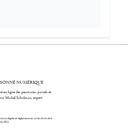
ISONNÉ NUMÉRIQUE
é en ligne des peintures, pastels et
par Michel Schulman, expert
itions légales et réglementaires sur les droits de la
bre 2022