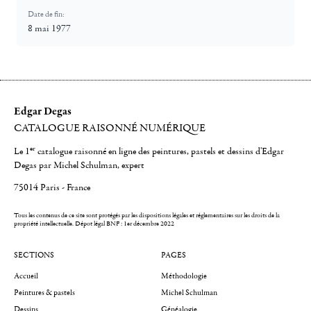
Date de fin:
8 mai 1977
Edgar Degas
CATALOGUE RAISONNÉ NUMÉRIQUE
er
Le 1
catalogue raisonné en ligne des peintures, pastels et dessins d'Edgar
Degas par Michel Schulman, expert
75014 Paris - France
Tous les contenus de ce site sont protégés par les dispositions légales et réglementaires sur les droits de la
propriété intellectuelle.
Dépot légal BNF : 1er décembre 2022
SECTIONS
PAGES
Accueil
Méthodologie
Peintures & pastels
Michel Schulman
Dessins
Généalogie