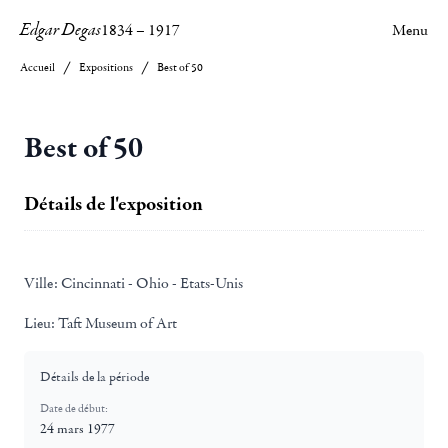
Edgar Degas
1834
–
1917
Menu
Accueil
Expositions
Best of 50
Best of 50
Détails de l'exposition
Ville:
Cincinnati - Ohio - Etats-Unis
Lieu:
Taft Museum of Art
Détails de la période
Date de début:
24 mars 1977