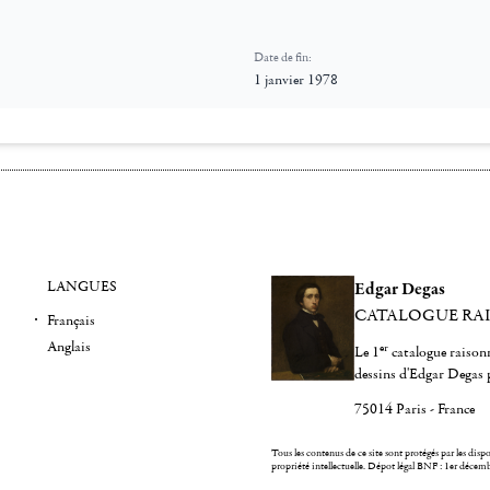
Date de fin:
1 janvier 1978
LANGUES
Edgar Degas
CATALOGUE RA
Français
Anglais
er
Le 1
catalogue raisonn
dessins d'Edgar Degas 
75014 Paris - France
Tous les contenus de ce site sont protégés par les dispos
propriété intellectuelle.
Dépot légal BNF : 1er décem