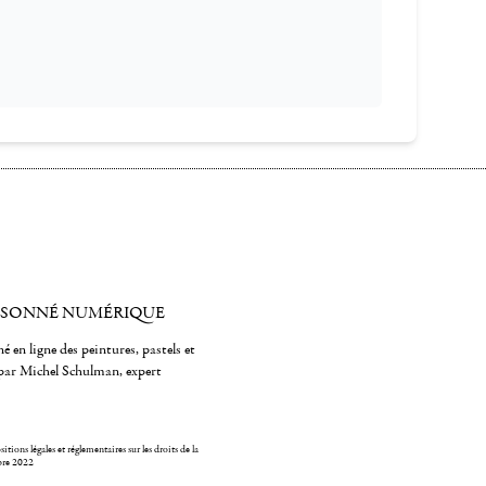
ISONNÉ NUMÉRIQUE
é en ligne des peintures, pastels et
par Michel Schulman, expert
itions légales et réglementaires sur les droits de la
bre 2022