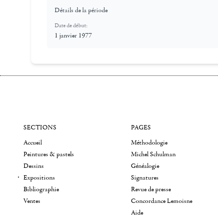
Détails de la période
Date de début:
1 janvier 1977
SECTIONS
PAGES
Accueil
Méthodologie
Peintures & pastels
Michel Schulman
Dessins
Généalogie
Expositions
Signatures
Bibliographie
Revue de presse
Ventes
Concordance Lemoisne
Aide