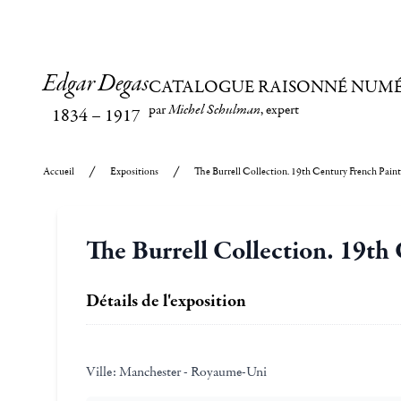
Edgar Degas
CATALOGUE RAISONNÉ NUM
par
Michel Schulman
, expert
1834
–
1917
Accueil
Expositions
The Burrell Collection. 19th Century French Paint
The Burrell Collection. 19th
Détails de l'exposition
Ville:
Manchester - Royaume-Uni