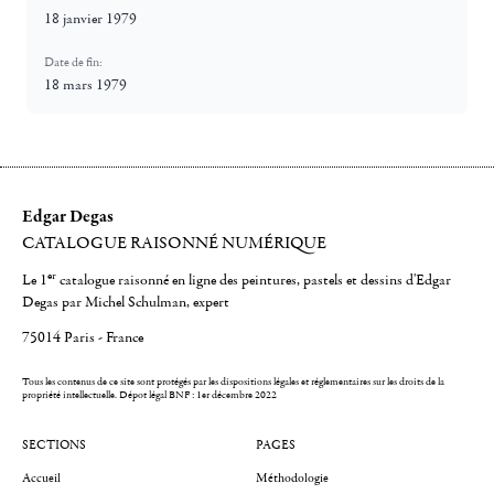
18 janvier 1979
Date de fin:
18 mars 1979
Edgar Degas
CATALOGUE RAISONNÉ NUMÉRIQUE
er
Le 1
catalogue raisonné en ligne des peintures, pastels et dessins d'Edgar
Degas par Michel Schulman, expert
75014 Paris - France
Tous les contenus de ce site sont protégés par les dispositions légales et réglementaires sur les droits de la
propriété intellectuelle.
Dépot légal BNF : 1er décembre 2022
SECTIONS
PAGES
Accueil
Méthodologie