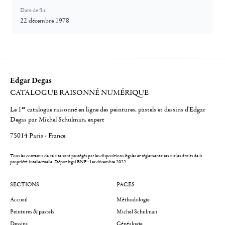
Date de fin:
22 décembre 1978
Edgar Degas
CATALOGUE RAISONNÉ NUMÉRIQUE
er
Le 1
catalogue raisonné en ligne des peintures, pastels et dessins d'Edgar
Degas par Michel Schulman, expert
75014 Paris - France
Tous les contenus de ce site sont protégés par les dispositions légales et réglementaires sur les droits de la
propriété intellectuelle.
Dépot légal BNF : 1er décembre 2022
SECTIONS
PAGES
Accueil
Méthodologie
Peintures & pastels
Michel Schulman
Dessins
Généalogie