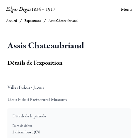
Edgar Degas
1834
–
1917
Menu
Accueil
Expositions
Assis Chateaubriand
Assis Chateaubriand
Détails de l'exposition
Ville:
Fukui - Japon
Lieu:
Fukui Prefectural Museum
Détails de la période
Date de début:
2 décembre 1978