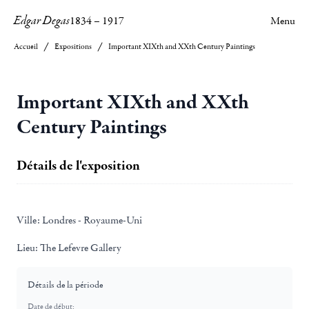
Edgar Degas
1834
–
1917
Menu
Accueil
Expositions
Important XIXth and XXth Century Paintings
Important XIXth and XXth
Century Paintings
Détails de l'exposition
Ville:
Londres - Royaume-Uni
Lieu:
The Lefevre Gallery
Détails de la période
Date de début: