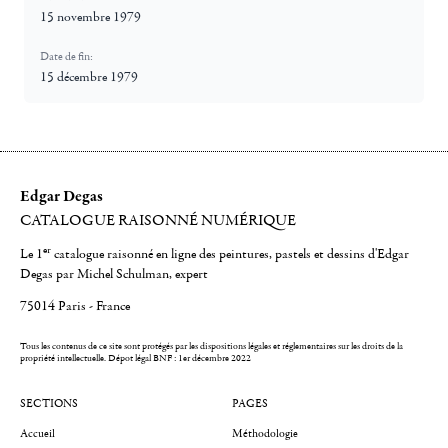
15 novembre 1979
Date de fin:
15 décembre 1979
Edgar Degas
CATALOGUE RAISONNÉ NUMÉRIQUE
er
Le 1
catalogue raisonné en ligne des peintures, pastels et dessins d'Edgar
Degas par Michel Schulman, expert
75014 Paris - France
Tous les contenus de ce site sont protégés par les dispositions légales et réglementaires sur les droits de la
propriété intellectuelle.
Dépot légal BNF : 1er décembre 2022
SECTIONS
PAGES
Accueil
Méthodologie