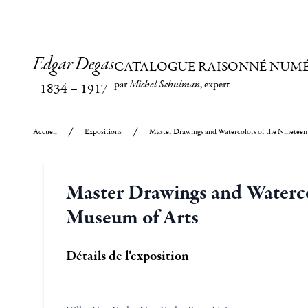
Edgar Degas
CATALOGUE RAISONNÉ NUM
par
Michel Schulman
, expert
1834
–
1917
Accueil
Expositions
Master Drawings and Watercolors of the Nineteen
Master Drawings and Waterco
Museum of Arts
Détails de l'exposition