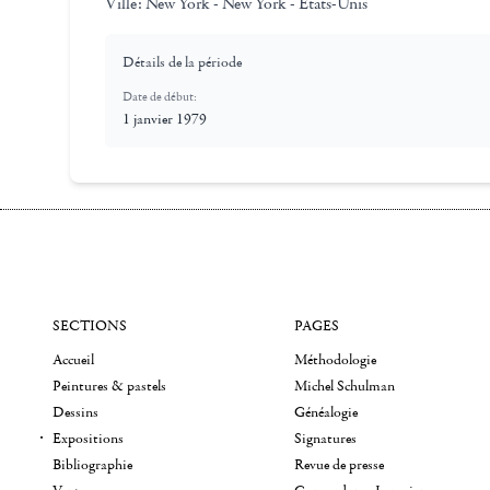
Ville:
New York - New York - Etats-Unis
Détails de la période
Date de début:
1 janvier 1979
SECTIONS
PAGES
Accueil
Méthodologie
Peintures & pastels
Michel Schulman
Dessins
Généalogie
Expositions
Signatures
Bibliographie
Revue de presse