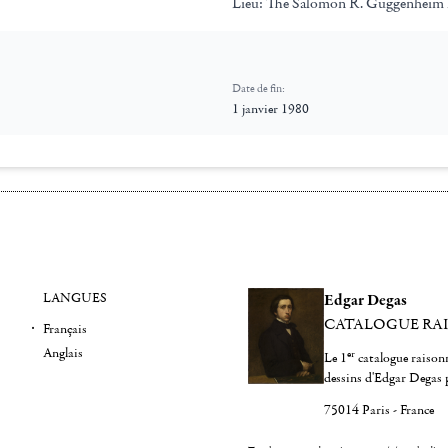
Lieu:
The Salomon R. Guggenheim
Date de fin:
1 janvier 1980
LANGUES
Edgar Degas
CATALOGUE RA
Français
Anglais
er
Le 1
catalogue raisonn
dessins d'Edgar Degas 
75014 Paris - France