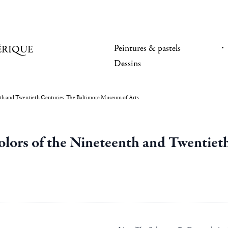
Peintures & pastels
ÉRIQUE
Dessins
th and Twentieth Centuries. The Baltimore Museum of Arts
lors of the Nineteenth and Twentieth