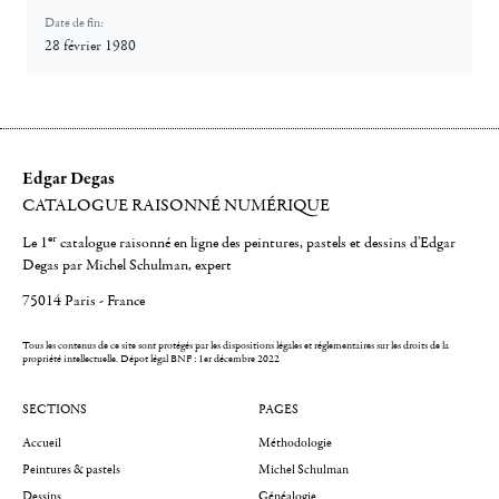
Date de fin:
28 février 1980
Edgar Degas
CATALOGUE RAISONNÉ NUMÉRIQUE
er
Le 1
catalogue raisonné en ligne des peintures, pastels et dessins d'Edgar
Degas par Michel Schulman, expert
75014 Paris - France
Tous les contenus de ce site sont protégés par les dispositions légales et réglementaires sur les droits de la
propriété intellectuelle.
Dépot légal BNF : 1er décembre 2022
SECTIONS
PAGES
Accueil
Méthodologie
Peintures & pastels
Michel Schulman
Dessins
Généalogie