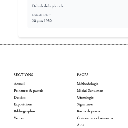
Détails de la période
Date de début:
28 juin 1980
SECTIONS
PAGES
Accueil
Méthodologie
Peintures & pastels
Michel Schulman
Dessins
Généalogie
Expositions
Signatures
Bibliographie
Revue de presse
Ventes
Concordance Lemoisne
Aide