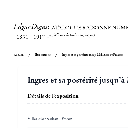
Edgar Degas
CATALOGUE RAISONNÉ NUM
par
Michel Schulman
, expert
1834
–
1917
Accueil
Expositions
Ingres et sa postérité jusqu’à Matisse et Picasso
Ingres et sa postérité jusqu’à
Détails de l'exposition
Ville:
Montauban - France