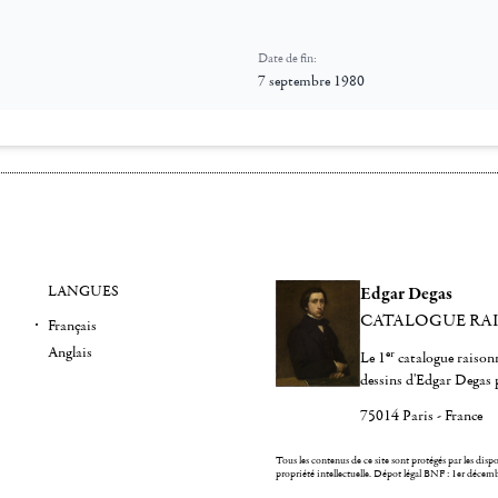
Date de fin:
7 septembre 1980
LANGUES
Edgar Degas
CATALOGUE RA
Français
Anglais
er
Le 1
catalogue raisonn
dessins d'Edgar Degas 
75014 Paris - France
Tous les contenus de ce site sont protégés par les dispos
propriété intellectuelle.
Dépot légal BNF : 1er décem