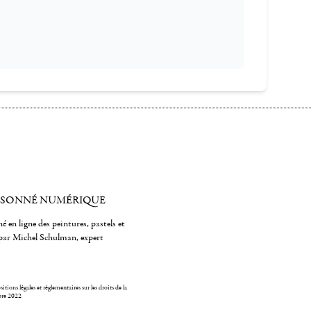
ISONNÉ NUMÉRIQUE
é en ligne des peintures, pastels et
par Michel Schulman, expert
itions légales et réglementaires sur les droits de la
bre 2022