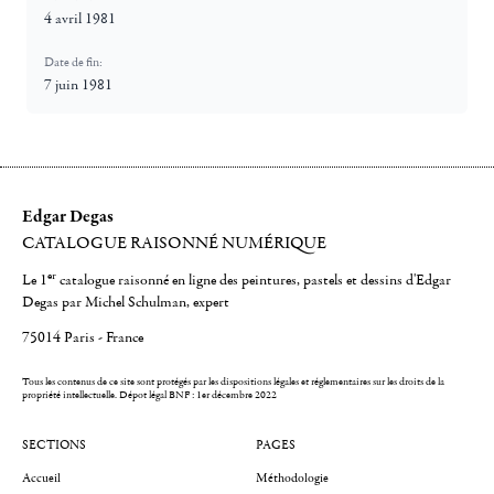
4 avril 1981
Date de fin:
7 juin 1981
Edgar Degas
CATALOGUE RAISONNÉ NUMÉRIQUE
er
Le 1
catalogue raisonné en ligne des peintures, pastels et dessins d'Edgar
Degas par Michel Schulman, expert
75014 Paris - France
Tous les contenus de ce site sont protégés par les dispositions légales et réglementaires sur les droits de la
propriété intellectuelle.
Dépot légal BNF : 1er décembre 2022
SECTIONS
PAGES
Accueil
Méthodologie