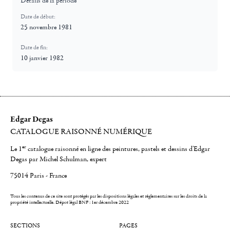
Détails de la période
Date de début:
25 novembre 1981
Date de fin:
10 janvier 1982
Edgar Degas
CATALOGUE RAISONNÉ NUMÉRIQUE
er
Le 1
catalogue raisonné en ligne des peintures, pastels et dessins d'Edgar
Degas par Michel Schulman, expert
75014 Paris - France
Tous les contenus de ce site sont protégés par les dispositions légales et réglementaires sur les droits de la
propriété intellectuelle.
Dépot légal BNF : 1er décembre 2022
SECTIONS
PAGES