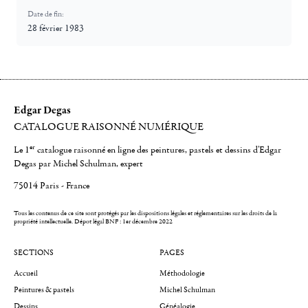
Date de fin:
28 février 1983
Edgar Degas
CATALOGUE RAISONNÉ NUMÉRIQUE
er
Le 1
catalogue raisonné en ligne des peintures, pastels et dessins d'Edgar
Degas par Michel Schulman, expert
75014 Paris - France
Tous les contenus de ce site sont protégés par les dispositions légales et réglementaires sur les droits de la
propriété intellectuelle.
Dépot légal BNF : 1er décembre 2022
SECTIONS
PAGES
Accueil
Méthodologie
Peintures & pastels
Michel Schulman
Dessins
Généalogie