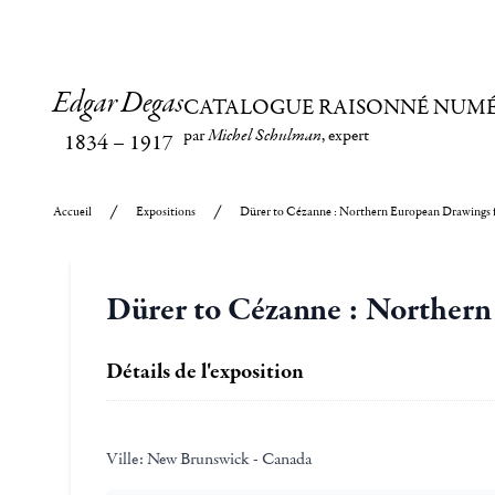
Edgar Degas
CATALOGUE RAISONNÉ NUM
par
Michel Schulman
, expert
1834
–
1917
Accueil
Expositions
Dürer to Cézanne : Northern European Drawing
Dürer to Cézanne : Norther
Détails de l'exposition
Ville:
New Brunswick - Canada