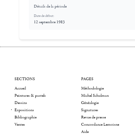
Détails de la période
Date de début:
12 septembre 1983
SECTIONS
PAGES
Accueil
Méthodologie
Peintures & pastels
Michel Schulman
Dessins
Généalogie
Expositions
Signatures
Bibliographie
Revue de presse
Ventes
Concordance Lemoisne
Aide