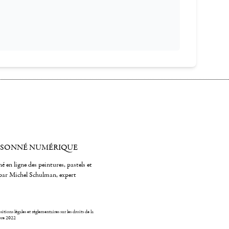
ISONNÉ NUMÉRIQUE
é en ligne des peintures, pastels et
par Michel Schulman, expert
itions légales et réglementaires sur les droits de la
bre 2022