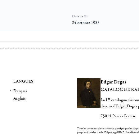
Date de fin:
24 octobre 1983
LANGUES
Edgar Degas
CATALOGUE RA
Français
Anglais
er
Le 1
catalogue raisonn
dessins d'Edgar Degas 
75014 Paris - France
Tous les contenus de ce site sont protégés par les dispos
propriété intellectuelle.
Dépot légal BNF : 1er décem